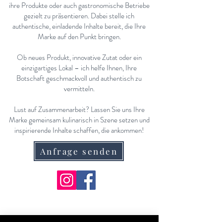
ihre Produkte oder auch gastronomische Betriebe
gezielt zu präsentieren. Dabei stelle ich
authentische, einladende Inhalte bereit, die Ihre
Marke auf den Punkt bringen.
Ob neues Produkt, innovative Zutat oder ein
einzigartiges Lokal – ich helfe Ihnen, Ihre
Botschaft geschmackvoll und authentisch zu
vermitteln.
Lust auf Zusammenarbeit? Lassen Sie uns Ihre
Marke gemeinsam kulinarisch in Szene setzen und
inspirierende Inhalte schaffen, die ankommen!
Anfrage senden
KONTAKT